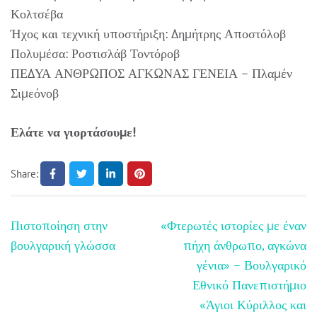
Κολτσέβα
Ήχος και τεχνική υποστήριξη: Δημήτρης Αποστόλοβ
Πολυμέσα: Ροστισλάβ Τοντόροβ
ΠΕΔΥΑ ΑΝΘΡΩΠΟΣ ΑΓΚΩΝΑΣ ΓΕΝΕΙΑ – Πλαμέν
Σιμεόνοβ
Ελάτε να γιορτάσουμε!
Share:
Πλοήγηση
Πιστοποίηση στην
«Φτερωτές ιστορίες με έναν
άρθρων
βουλγαρική γλώσσα
πήχη άνθρωπο, αγκώνα
γένια» – Βουλγαρικό
Εθνικό Πανεπιστήμιο
«Άγιοι Κύριλλος και