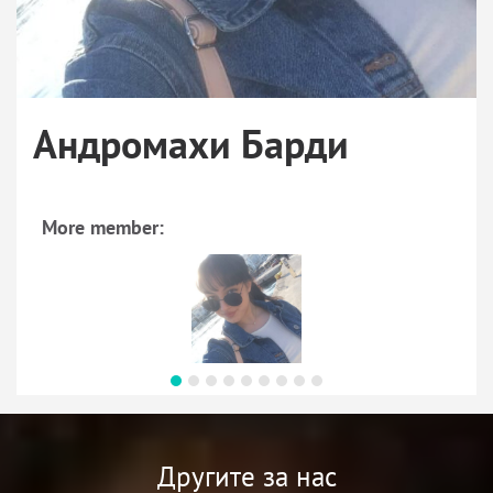
Андромахи Барди
More member:
Другите за нас