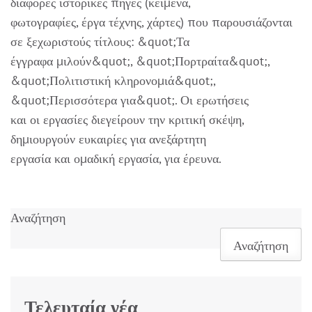
διάφορες ιστορικές πηγές (κείμενα,
φωτογραφίες, έργα τέχνης, χάρτες) που παρουσιάζονται
σε ξεχωριστούς τίτλους: &quot;Τα
έγγραφα μιλούν&quot;, &quot;Πορτραίτα&quot;,
&quot;Πολιτιστική κληρονομιά&quot;,
&quot;Περισσότερα για&quot;. Οι ερωτήσεις
και οι εργασίες διεγείρουν την κριτική σκέψη,
δημιουργούν ευκαιρίες για ανεξάρτητη
εργασία και ομαδική εργασία, για έρευνα.
Αναζήτηση
Αναζήτηση
Τελευταία νέα