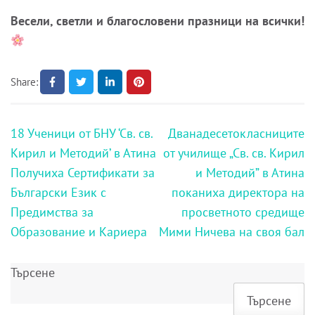
Весели, светли и благословени празници на всички!
Share:
Навигация
18 Ученици от БНУ ‘Св. св.
Дванадесетокласниците
Кирил и Методий’ в Атина
от училище „Св. св. Кирил
Получиха Сертификати за
и Методий” в Атина
Български Език с
поканиха директора на
Предимства за
просветното средище
Образование и Кариера
Мими Ничева на своя бал
Търсене
Търсене