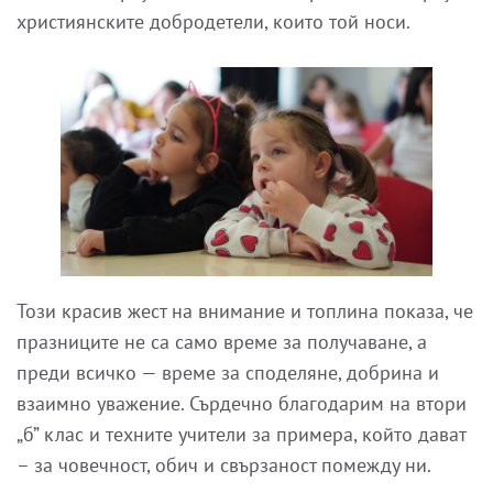
християнските добродетели, които той носи.
Този красив жест на внимание и топлина показа, че
празниците не са само време за получаване, а
преди всичко — време за споделяне, добрина и
взаимно уважение. Сърдечно благодарим на втори
„б” клас и техните учители за примера, който дават
– за човечност, обич и свързаност помежду ни.