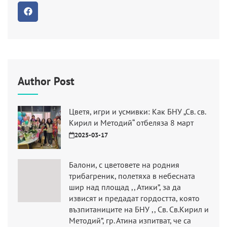
Author Post
Цветя, игри и усмивки: Как БНУ „Св. св.
Кирил и Методий“ отбеляза 8 март
2025-03-17
Балони, с цветовете на родния
трибагреник, полетяха в небесната
шир над площад ,, Атики”, за да
извисят и предадат гордостта, която
възпитаниците на БНУ ,, Св. Св.Кирил и
Методий”, гр. Атина изпитват, че са