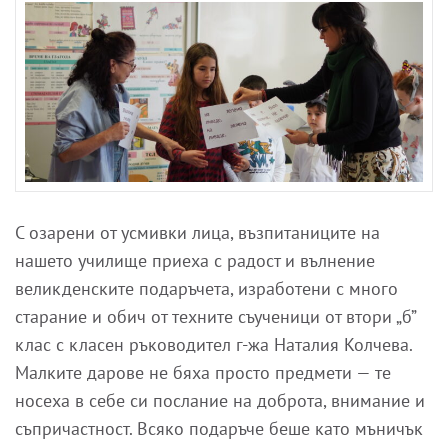
С озарени от усмивки лица, възпитаниците на
нашето училище приеха с радост и вълнение
великденските подаръчета, изработени с много
старание и обич от техните съученици от втори „б”
клас с класен ръководител г-жа Наталия Колчева.
Малките дарове не бяха просто предмети — те
носеха в себе си послание на доброта, внимание и
съпричастност. Всяко подаръче беше като мъничък