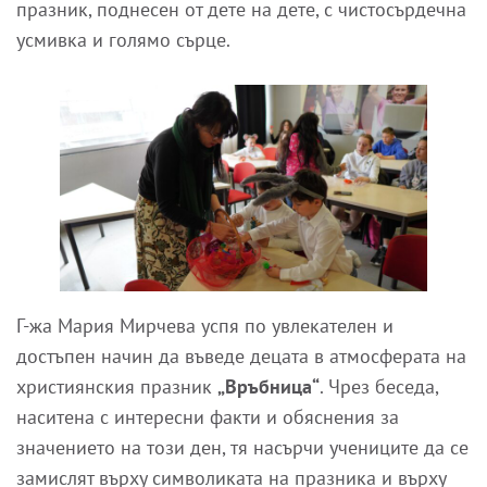
празник, поднесен от дете на дете, с чистосърдечна
усмивка и голямо сърце.
Г-жа Мария Мирчева успя по увлекателен и
достъпен начин да въведе децата в атмосферата на
християнския празник
„Връбница“
. Чрез беседа,
наситена с интересни факти и обяснения за
значението на този ден, тя насърчи учениците да се
замислят върху символиката на празника и върху