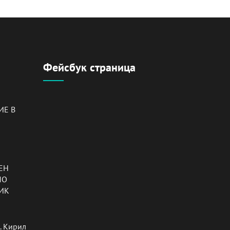
Фейсбук страница
ИЕ В
ЕН
ПО
ИК
в. Кирил