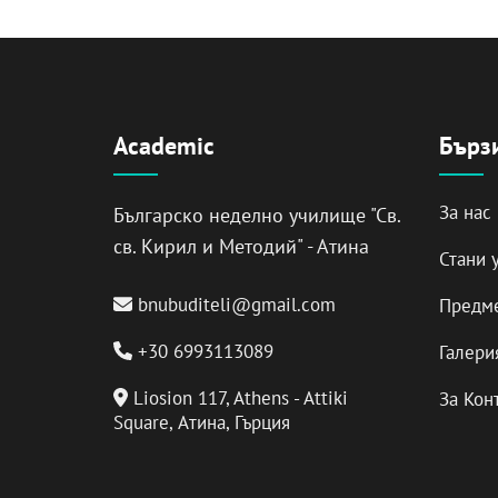
Academic
Бърз
За нас
Българско неделно училище "Св.
св. Кирил и Методий" - Атина
Стани 
bnubuditeli@gmail.com
Предм
+30 6993113089
Галери
Liosion 117, Athens - Attiki
За Кон
Square, Атина, Гърция