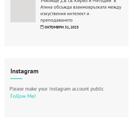
Училище „Св. св. Кирил и Методий” в
Атина обсъжда взаимовръзката между
изкуствения интелект и
преподаването
ОКТОМВРИ 31, 2025
Instagram
Please make your instagram account public
Follow Me!