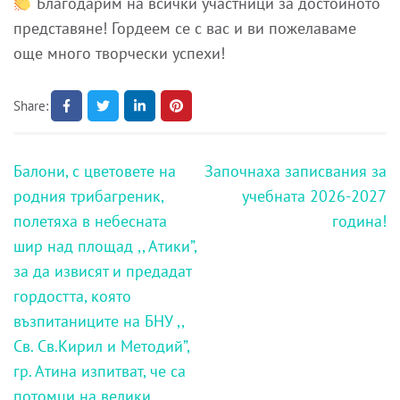
Благодарим на всички участници за достойното
представяне! Гордеем се с вас и ви пожелаваме
още много творчески успехи!
Share:
Навигация
Балони, с цветовете на
Започнаха записвания за
родния трибагреник,
учебната 2026-2027
полетяха в небесната
година!
шир над площад ,, Атики”,
за да извисят и предадат
гордостта, която
възпитаниците на БНУ ,,
Св. Св.Кирил и Методий”,
гр. Атина изпитват, че са
потомци на велики