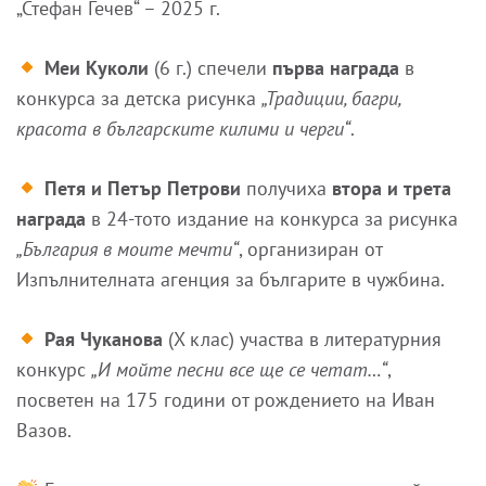
„Стефан Гечев“ – 2025 г.
Меи Куколи
(6 г.) спечели
първа награда
в
конкурса за детска рисунка
„Традиции, багри,
красота в българските килими и черги“
.
Петя и Петър Петрови
получиха
втора и трета
награда
в 24-тото издание на конкурса за рисунка
„България в моите мечти“
, организиран от
Изпълнителната агенция за българите в чужбина.
Рая Чуканова
(X клас) участва в литературния
конкурс
„И мойте песни все ще се четат…“
,
посветен на 175 години от рождението на Иван
Вазов.