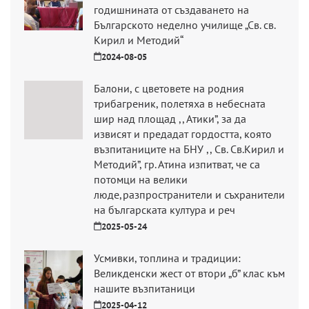
годишнината от създаването на
Българското неделно училище „Св. св.
Кирил и Методий“
2024-08-05
Балони, с цветовете на родния
трибагреник, полетяха в небесната
шир над площад ,, Атики”, за да
извисят и предадат гордостта, която
възпитаниците на БНУ ,, Св. Св.Кирил и
Методий”, гр. Атина изпитват, че са
потомци на велики
люде,разпространители и съхранители
на българската култура и реч
2025-05-24
Усмивки, топлина и традиции:
Великденски жест от втори „б” клас към
нашите възпитаници
2025-04-12