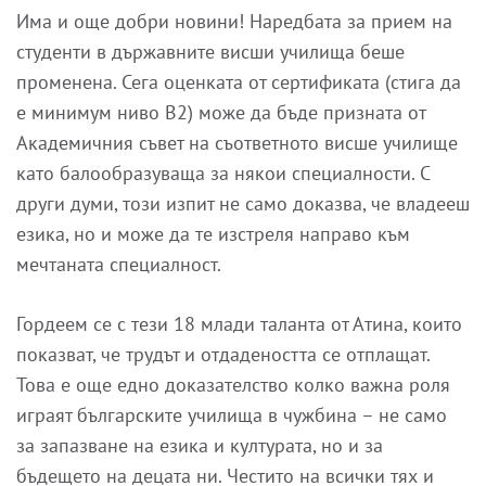
Има и още добри новини! Наредбата за прием на
студенти в държавните висши училища беше
променена. Сега оценката от сертификата (стига да
е минимум ниво В2) може да бъде призната от
Академичния съвет на съответното висше училище
като балообразуваща за някои специалности. С
други думи, този изпит не само доказва, че владееш
езика, но и може да те изстреля направо към
мечтаната специалност.
Гордеем се с тези 18 млади таланта от Атина, които
показват, че трудът и отдадеността се отплащат.
Това е още едно доказателство колко важна роля
играят българските училища в чужбина – не само
за запазване на езика и културата, но и за
бъдещето на децата ни. Честито на всички тях и