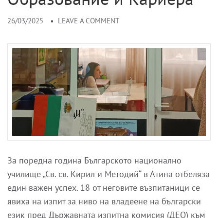
26/03/2025
LEAVE A COMMENT
За поредна година Българското национално
училище „Св. св. Кирил и Методий“ в Атина отбеляза
един важен успех. 18 от неговите възпитаници се
явиха на изпит за ниво на владеене на български
език пред Държавната изпитна комисия (ДЕО) към