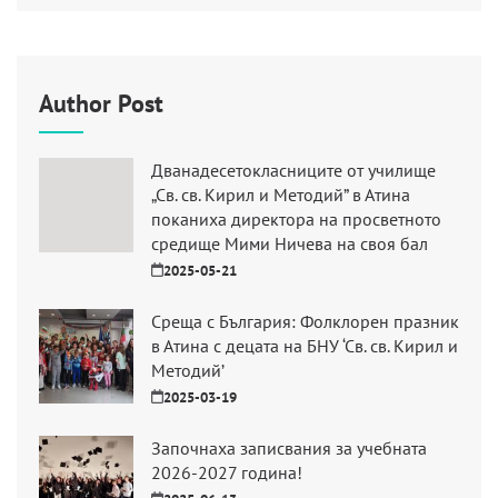
Author Post
Дванадесетокласниците от училище
„Св. св. Кирил и Методий” в Атина
поканиха директора на просветното
средище Мими Ничева на своя бал
2025-05-21
Среща с България: Фолклорен празник
в Атина с децата на БНУ ‘Св. св. Кирил и
Методий’
2025-03-19
Започнаха записвания за учебната
2026-2027 година!