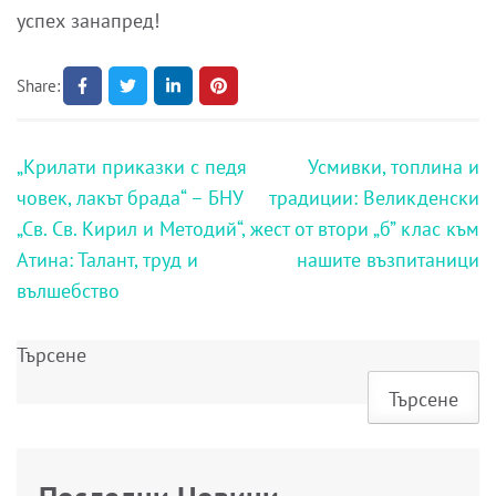
успех занапред!
Share:
Навигация
„Крилати приказки с педя
Усмивки, топлина и
човек, лакът брада“ – БНУ
традиции: Великденски
„Св. Св. Кирил и Методий“,
жест от втори „б” клас към
Атина: Талант, труд и
нашите възпитаници
вълшебство
Търсене
Търсене