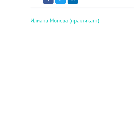
Навигация
Илиана Монева (практикант)