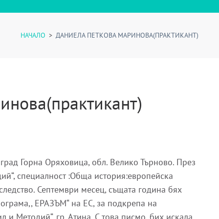
НАЧАЛО
>
ДАНИЕЛА ПЕТКОВА МАРИНОВА(ПРАКТИКАНТ)
инова(практикант)
град Горна Оряховица, обл. Велико Търново. През
дий“, специалност :Обща история:европейска
следство. Септември месец, същата година бях
рограма,, ЕРАЗЪМ“ на ЕС, за подкрепа на
л и Методий“, гр. Атина. С това писмо, бих искала