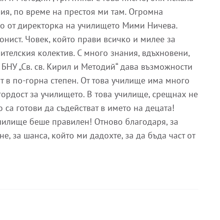
ия, по време на престоя ми там. Огромна
но от директорка на училището Мими Ничева.
нист. Човек, който прави всичко и милее за
ителския колектив. С много знания, вдъхновени,
 БНУ „Св. св. Кирил и Методий“ дава възможности
т в по-горна степен. От това училище има много
гордост за училището. В това училище, срещнах не
о са готови да съдействат в името на децата!
училище беше правилен! Отново благодаря, за
е, за шанса, който ми дадохте, за да бъда част от