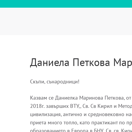
Даниела Петкова Мар
Скъпи, сънародници!
Казвам се Даниелка Маринова Петкова, от 
2018г. завърших ВТУ,, Св. Св Кирил и Мето
цивилизация, антично и средновековно на
приета много топло, като практикант по п
образованието в Европа в БНУ „Св. св. Кири