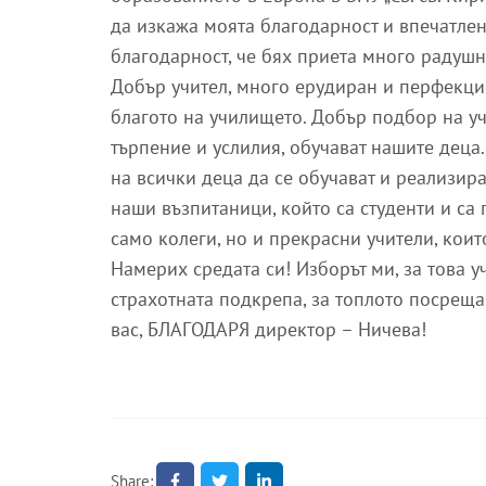
да изкажа моята благодарност и впечатлен
благодарност, че бях приета много радуш
Добър учител, много ерудиран и перфекцио
благото на училището. Добър подбор на уч
търпение и услилия, обучават нашите деца.
на всички деца да се обучават и реализира
наши възпитаници, който са студенти и са 
само колеги, но и прекрасни учители, коит
Намерих средата си! Изборът ми, за това 
страхотната подкрепа, за топлото посрещан
вас, БЛАГОДАРЯ директор – Ничева!
Share: