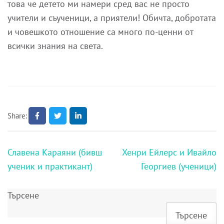
това че детето ми намери сред вас не просто
учители и съученици, а приятели! Обичта, добротата
и човешкото отношение са много по-ценни от
всички знания на света.
Share:
Навигация
Славена Караяни (бивш
Хенри Ейлерс и Ивайло
ученик и практикант)
Георгиев (ученици)
Търсене
Търсене