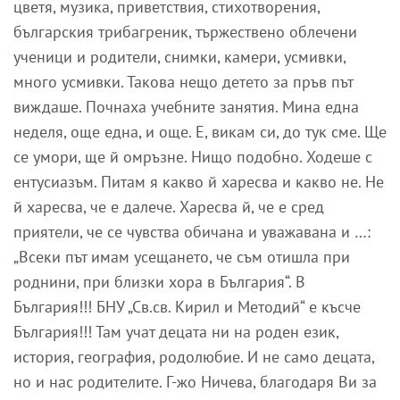
цветя, музика, приветствия, стихотворения,
българския трибагреник, тържествено облечени
ученици и родители, снимки, камери, усмивки,
много усмивки. Такова нещо детето за пръв път
виждаше. Почнаха учебните занятия. Мина една
неделя, още една, и още. Е, викам си, до тук сме. Ще
се умори, ще й омръзне. Нищо подобно. Ходеше с
ентусиазъм. Питам я какво й харесва и какво не. Не
й харесва, че е далече. Харесва й, че е сред
приятели, че се чувства обичана и уважавана и …:
„Всеки път имам усещането, че съм отишла при
роднини, при близки хора в България“. В
България!!! БНУ „Св.св. Кирил и Методий“ е късче
България!!! Там учат децата ни на роден език,
история, география, родолюбие. И не само децата,
но и нас родителите. Г-жо Ничева, благодаря Ви за