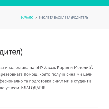
НАЧАЛО
>
ВИОЛЕТА ВАСИЛЕВА (РОДИТЕЛ)
дител)
 и колектива на БНУ „Св.св. Кирил и Методий“,
безрезервната помощ, която получи сина ми цели
фесионално та подготовка синът ми е студент в
 да успеем. БЛАГОДАРЯ!