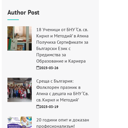
Author Post
18 Ученици от БНУ ‘Св. св.
Кирил и Методий’ в Атина
Получиха Сертификати за
Български Език с
Предимства за
Образование и Кариера
2025-03-26
Среща с България:
Фолклорен празник в
Атина с децата на БНУ ‘Св.
св. Кирил и Методий’
2025-03-19
20 години опит и доказан
професионализъм!