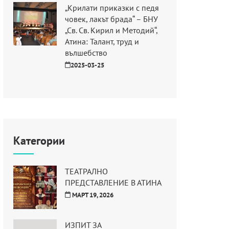
„Крилати приказки с педя
човек, лакът брада“ – БНУ
„Св. Св. Кирил и Методий“,
Атина: Талант, труд и
вълшебство
2025-03-25
Категории
ТЕАТРАЛНО
ПРЕДСТАВЛЕНИЕ В АТИНА
МАРТ 19, 2026
ИЗПИТ ЗА