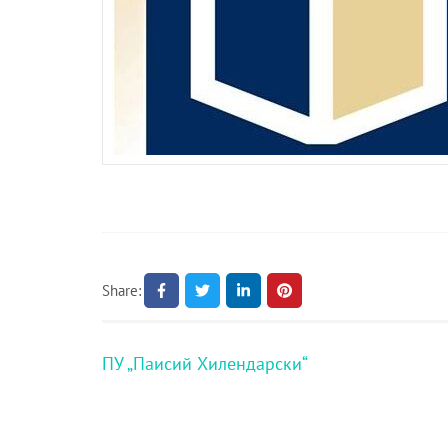
Share:
Навигация
ПУ „Паисий Хилендарски“