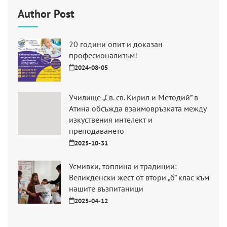
Author Post
20 години опит и доказан
професионализъм!
2024-08-05
Училище „Св. св. Кирил и Методий” в
Атина обсъжда взаимовръзката между
изкуствения интелект и
преподаването
2025-10-31
Усмивки, топлина и традиции:
Великденски жест от втори „б” клас към
нашите възпитаници
2025-04-12